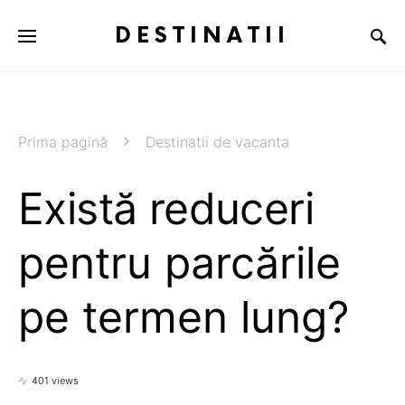
DESTINATII
Prima pagină
Destinatii de vacanta
Există reduceri
pentru parcările
pe termen lung?
401 views