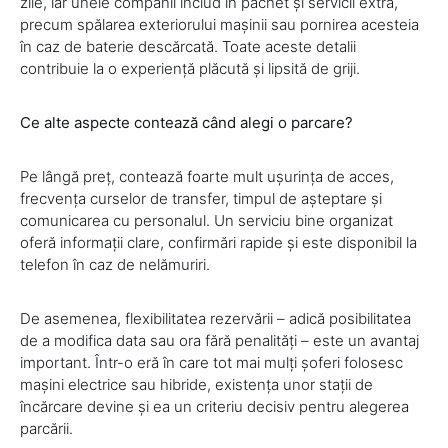
zile, iar unele companii includ în pachet și servicii extra,
precum spălarea exteriorului mașinii sau pornirea acesteia
în caz de baterie descărcată. Toate aceste detalii
contribuie la o experiență plăcută și lipsită de griji.
Ce alte aspecte contează când alegi o parcare?
Pe lângă preț, contează foarte mult ușurința de acces,
frecvența curselor de transfer, timpul de așteptare și
comunicarea cu personalul. Un serviciu bine organizat
oferă informații clare, confirmări rapide și este disponibil la
telefon în caz de nelămuriri.
De asemenea, flexibilitatea rezervării – adică posibilitatea
de a modifica data sau ora fără penalități – este un avantaj
important. Într-o eră în care tot mai mulți șoferi folosesc
mașini electrice sau hibride, existența unor stații de
încărcare devine și ea un criteriu decisiv pentru alegerea
parcării.