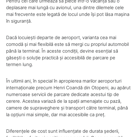
Pentru cei care urmează să plece într-o vacanță sau o
deplasare mai lungă cu avionul, una dintre dilemele cele
mai frecvente este legată de locul unde își pot lăsa mașina
în siguranță.
Dacă locuiești departe de aeroport, varianta cea mai
comodă și mai flexibilă este să mergi cu propriul automobil
până la terminal. În aceste condiții, devine esențial să
găsești o soluție practică și accesibilă de parcare pe
termen lung.
În ultimii ani, în special în apropierea marilor aeroporturi
internaționale precum Henri Coandă din Otopeni, au apărut
numeroase servicii de parcare dedicate acestui tip de
cerere. Acestea variază de la spații amenajate cu pază,
camere de supraveghere și transport către terminal, până
la opțiuni mai simple, dar mai accesibile ca preț.
Diferențele de cost sunt influențate de durata șederii,