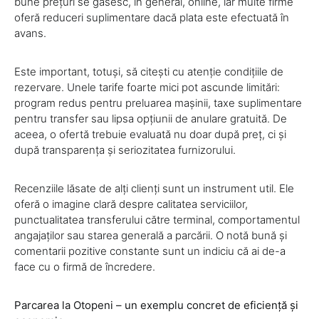
bune prețuri se găsesc, în general, online, iar multe firme
oferă reduceri suplimentare dacă plata este efectuată în
avans.
Este important, totuși, să citești cu atenție condițiile de
rezervare. Unele tarife foarte mici pot ascunde limitări:
program redus pentru preluarea mașinii, taxe suplimentare
pentru transfer sau lipsa opțiunii de anulare gratuită. De
aceea, o ofertă trebuie evaluată nu doar după preț, ci și
după transparența și seriozitatea furnizorului.
Recenziile lăsate de alți clienți sunt un instrument util. Ele
oferă o imagine clară despre calitatea serviciilor,
punctualitatea transferului către terminal, comportamentul
angajaților sau starea generală a parcării. O notă bună și
comentarii pozitive constante sunt un indiciu că ai de-a
face cu o firmă de încredere.
Parcarea la Otopeni – un exemplu concret de eficiență și