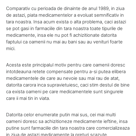
Comparativ cu perioada de dinainte de anul 1989, in ziua
de astazi, piata medicamentelor a evoluat semnificativ in
tara noastra. Insa acum exista o alta problema, caci astazi
se pot gasi in farmaciile din tara noastra toate tipurile de
medicamente, insa ele nu pot fi achizitionate datorita
faptului ca oamenii nu mai au bani sau au venituri foarte
mici.
Acesta este principalul motiv pentru care oamenii doresc
intotdeauna retete compensate pentru a-si putea elibera
medicamentele de care au nevoie sau mai rau de atat,
datorita carora inca supravietuiesc, caci stim destul de bine
ca exista oameni pe care medicamentele sunt singurele
care ii mai tin in viata.
Datorita celor enumerate putin mai sus, cei mai multi
oameni doresc sa achizitioneze medicamente ieftine, insa
putine sunt farmaciile din tara noastra care comercializeaza
in ziua de astazi medicamente la preturi scazute.