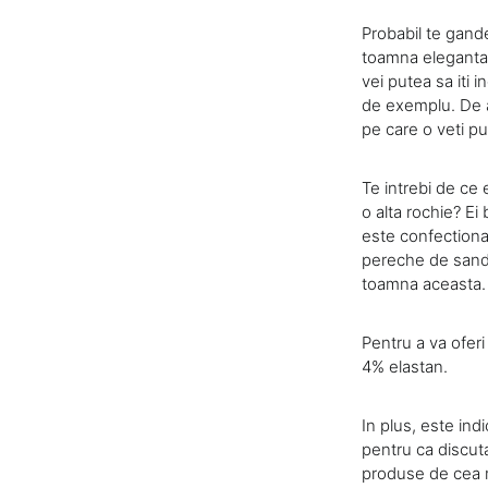
Probabil te gande
toamna eleganta.
vei putea sa iti 
de exemplu. De ai
pe care o veti put
Te intrebi de ce 
o alta rochie? Ei
este confectionat
pereche de sandal
toamna aceasta.
Pentru a va ofer
4% elastan.
In plus, este in
pentru ca discu
produse de cea m