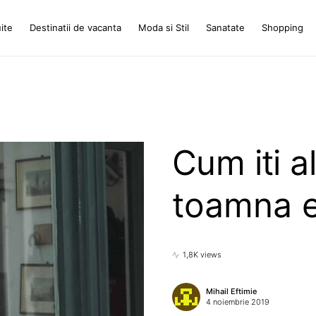
ite
Destinatii de vacanta
Moda si Stil
Sanatate
Shopping
Cum iti a
toamna e
1,8K views
Mihail Eftimie
4 noiembrie 2019