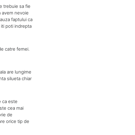
e trebuie sa fie
mna avem nevoie
auza faptului ca
ti poti indrepta
de catre femei.
ala are lungime
nta silueta chiar
e ca este
este cea mai
orie de
re orice tip de