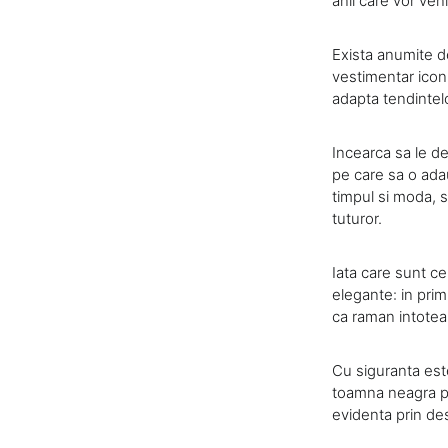
anii care vor veni
Exista anumite d
vestimentar icon
adapta tendintel
Incearca sa le de
pe care sa o ada
timpul si moda, 
tuturor.
Iata care sunt ce
elegante: in prim
ca raman intotea
Cu siguranta este
toamna neagra poa
evidenta prin des