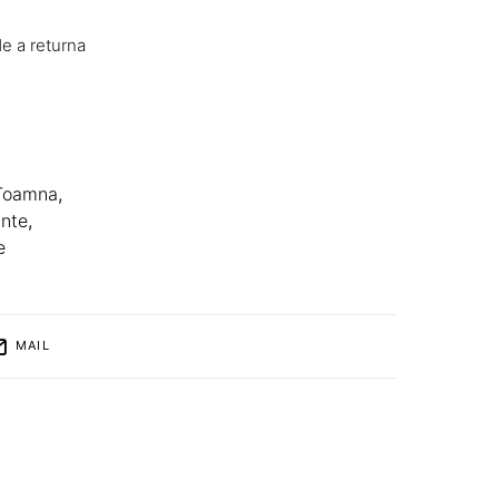
 de a returna
 Toamna
,
ante
,
e
MAIL