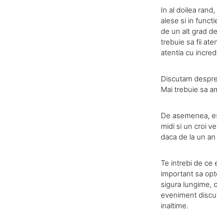
In al doilea rand
alese si in funct
de un alt grad de
trebuie sa fii at
atentia cu incred
Discutam despre 
Mai trebuie sa am
De asemenea, est
midi si un croi ve
daca de la un an l
Te intrebi de ce 
important sa opt
sigura lungime, c
eveniment discut
inaltime.