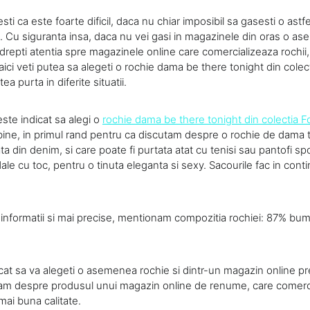
sti ca este foarte dificil, daca nu chiar imposibil sa gasesti o astf
 Cu siguranta insa, daca nu vei gasi in magazinele din oras o as
indrepti atentia spre magazinele online care comercializeaza rochi
ci veti putea sa alegeti o rochie dama be there tonight din colect
ea purta in diferite situatii.
este indicat sa alegi o
rochie dama be there tonight din colectia F
 bine, in primul rand pentru ca discutam despre o rochie de dama 
a din denim, si care poate fi purtata atat cu tenisi sau pantofi spo
e cu toc, pentru o tinuta eleganta si sexy. Sacourile fac in contin
i informatii si mai precise, mentionam compozitia rochiei: 87% bum
dicat sa va alegeti o asemenea rochie si dintr-un magazin online p
tam despre produsul unui magazin online de renume, care comerc
ai buna calitate.