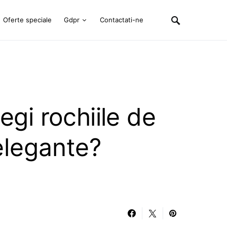
Oferte speciale
Gdpr
Contactati-ne
legi rochiile de
legante?