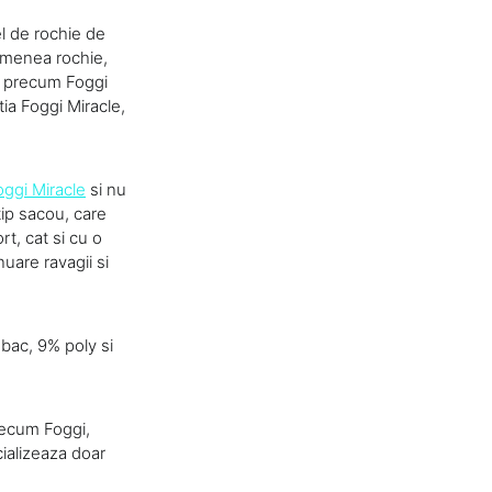
el de rochie de
emenea rochie,
i, precum Foggi
ia Foggi Miracle,
oggi Miracle
si nu
tip sacou, care
rt, cat si cu o
uare ravagii si
bac, 9% poly si
recum Foggi,
ializeaza doar