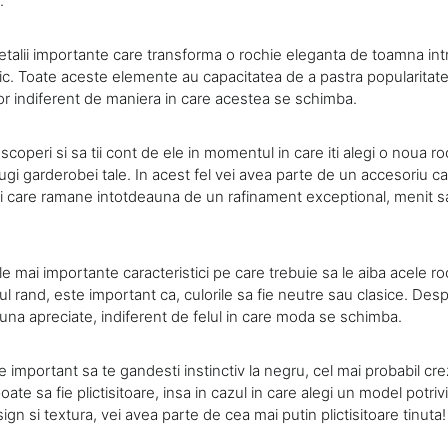
.
etalii importante care transforma o rochie eleganta de toamna int
ic. Toate aceste elemente au capacitatea de a pastra popularitate
or indiferent de maniera in care acestea se schimba.
scoperi si sa tii cont de ele in momentul in care iti alegi o noua 
ugi garderobei tale. In acest fel vei avea parte de un accesoriu 
si care ramane intotdeauna de un rafinament exceptional, menit sa
le mai importante caracteristici pe care trebuie sa le aiba acele r
ul rand, este important ca, culorile sa fie neutre sau clasice. Des
una apreciate, indiferent de felul in care moda se schimba.
 important sa te gandesti instinctiv la negru, cel mai probabil cre
te sa fie plictisitoare, insa in cazul in care alegi un model potrivi
ign si textura, vei avea parte de cea mai putin plictisitoare tinuta!