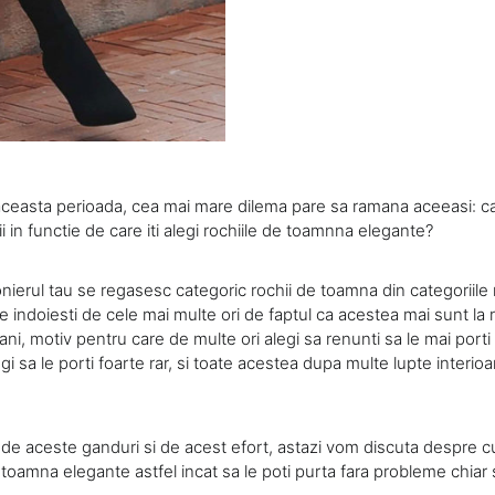
n aceasta perioada, cea mai mare dilema pare sa ramana aceeasi: c
ii in functie de care iti alegi rochiile de toamnna elegante?
onierul tau se regasesc categoric rochii de toamna din categoriile 
te indoiesti de cele mai multe ori de faptul ca acestea mai sunt l
ni, motiv pentru care de multe ori alegi sa renunti sa le mai porti si
gi sa le porti foarte rar, si toate acestea dupa multe lupte interioar
i de aceste ganduri si de acest efort, astazi vom discuta despre c
 toamna elegante astfel incat sa le poti purta fara probleme chiar s