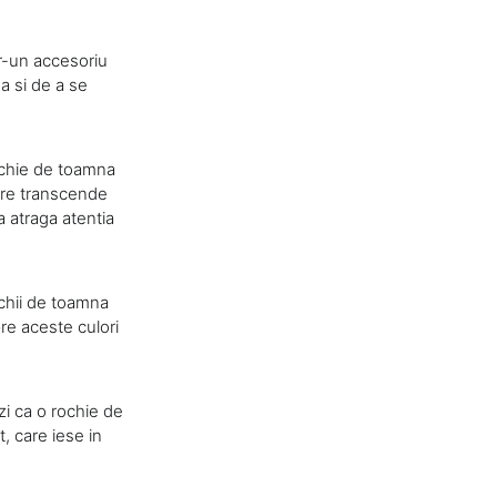
r-un accesoriu
a si de a se
rochie de toamna
care transcende
 atraga atentia
ochii de toamna
pre aceste culori
zi ca o rochie de
t, care iese in