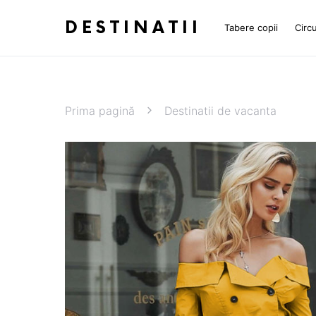
DESTINATII
Tabere copii
Circu
Prima pagină
Destinatii de vacanta