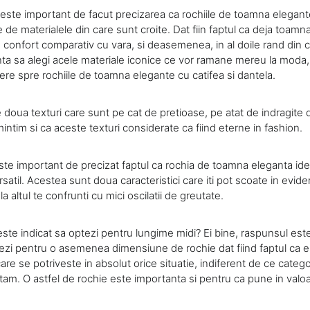
, este important de facut precizarea ca rochiile de toamna elegant
ie de materialele din care sunt croite. Dat fiin faptul ca deja toa
 confort comparativ cu vara, si deasemenea, in al doile rand din c
enta sa alegi acele materiale iconice ce vor ramane mereu la moda, i
ere spre rochiile de toamna elegante cu catifea si dantela.
doua texturi care sunt pe cat de pretioase, pe atat de indragite 
intim si ca aceste texturi considerate ca fiind eterne in fashion.
e important de precizat faptul ca rochia de toamna eleganta ide
rsatil. Acestea sunt doua caracteristici care iti pot scoate in evide
a altul te confrunti cu mici oscilatii de greutate.
este indicat sa optezi pentru lungime midi? Ei bine, raspunsul est
ezi pentru o asemenea dimensiune de rochie dat fiind faptul ca 
are se potriveste in absolut orice situatie, indiferent de ce categ
am. O astfel de rochie este importanta si pentru ca pune in valoa