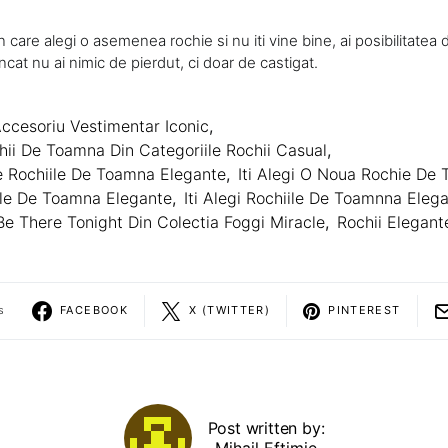
in care alegi o asemenea rochie si nu iti vine bine, ai posibilitatea
incat nu ai nimic de pierdut, ci doar de castigat.
ccesoriu Vestimentar Iconic
,
hii De Toamna Din Categoriile Rochii Casual
,
e Rochiile De Toamna Elegante
,
Iti Alegi O Noua Rochie De
iile De Toamna Elegante
,
Iti Alegi Rochiile De Toamnna Eleg
e There Tonight Din Colectia Foggi Miracle
,
Rochii Elegant
s
FACEBOOK
X (TWITTER)
PINTEREST
Post written by:
Mihail Eftimie