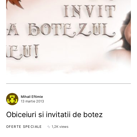
Mihail Eftimie
13 martie 2013
Obiceiuri si invitatii de botez
OFERTE SPECIALE
1,2K views