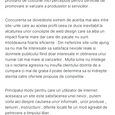
profitand de costurile mici percepute pentru serviciile de
promovare si vanzare a produselor si serviciilor .
Concurenta se dovedeste extrem de acerba mai ales intre
site-urile care au acelas profil ceea ce duce inevitabil la
alcatuirea unor concepte de web design care sa aiba un
impact foarte mare dar care din pacate nu sunt
intotdeauna foarte eficiente . Din nefericire site-urile ajung
sa nu mai fie interesate sa satisfaca nevoile reale si
dorintele publicului fiind doar interesate in obtinerea unui
numar cat mai mare al vanzarilor . Multa lume nu intelege
ca o reclama agresiva nu insufla clientului dorinta de a
cumpara ci mai de graba il poate determina sa isi indrepte
atentia catre ofertele propuse de competitie .
Principalul motiv pentru care un utilizator de internet
aceseaza un site este satisfacerea unei nevoi , putem
vorbi aici despre cautarea unor informatii , unor produse ,
lamuriri , instructiuni , diferite locatii fie un mod agreabil de
petrecere a timpului liber .