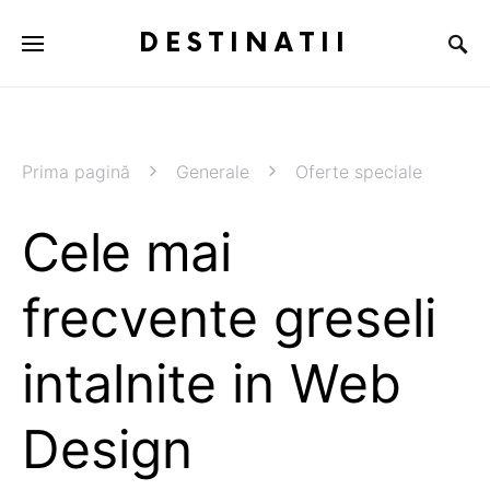
DESTINATII
Prima pagină
Generale
Oferte speciale
Cele mai
frecvente greseli
intalnite in Web
Design