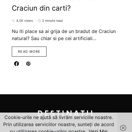
Craciun din carti?
4,0K views
2 minute read
Nu iti place sa ai grija de un bradut de Craciun
natural? Sau chiar si pe cei artificiali…
READ MORE
DESTINATII
Cookie-urile ne ajută să livrăm serviciile noastre.
Prin utilizarea serviciilor noastre, sunteți de acord
Designed & Developed by
Code Supply Co.
cu utilizarea cookie-urilor noastre.
Vezi Mai