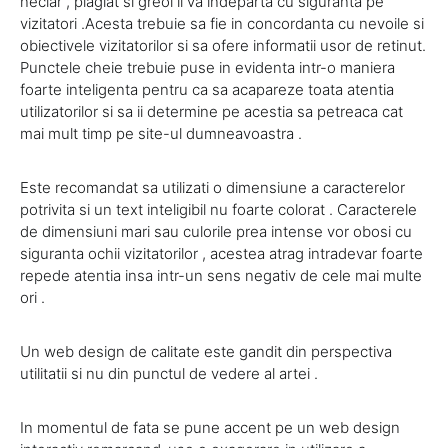
neclar , plagiat si greoi ii va indeparta cu siguranta pe
vizitatori .Acesta trebuie sa fie in concordanta cu nevoile si
obiectivele vizitatorilor si sa ofere informatii usor de retinut.
Punctele cheie trebuie puse in evidenta intr-o maniera
foarte inteligenta pentru ca sa acapareze toata atentia
utilizatorilor si sa ii determine pe acestia sa petreaca cat
mai mult timp pe site-ul dumneavoastra .
Este recomandat sa utilizati o dimensiune a caracterelor
potrivita si un text inteligibil nu foarte colorat . Caracterele
de dimensiuni mari sau culorile prea intense vor obosi cu
siguranta ochii vizitatorilor , acestea atrag intradevar foarte
repede atentia insa intr-un sens negativ de cele mai multe
ori .
Un web design de calitate este gandit din perspectiva
utilitatii si nu din punctul de vedere al artei .
In momentul de fata se pune accent pe un web design