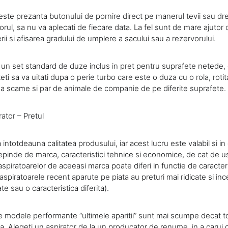
l este prezanta butonului de pornire direct pe manerul tevii sau dr
iorul, sa nu va aplecati de fiecare data. La fel sunt de mare ajutor 
erii si afisarea gradului de umplere a sacului sau a rezervorului.
a un set standard de duze inclus in pret pentru suprafete netede, 
teti sa va uitati dupa o perie turbo care este o duza cu o rola, roti
za scame si par de animale de companie de pe diferite suprafete.
ator – Pretul
 intotdeauna calitatea produsului, iar acest lucru este valabil si in
Depinde de marca, caracteristici tehnice si economice, de cat de 
spiratoarelor de aceeasi marca poate diferi in functie de caracteris
aspiratoarele recent aparute pe piata au preturi mai ridicate si in
te sau o caracteristica diferita).
de modele performante “ultimele aparitii” sunt mai scumpe decat 
a. Alegeti un aspirator de la un producator de renume, in a carui c