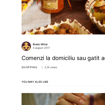
Bradu Mihai
4 august 2017
Comenzi la domiciliu sau gatit 
SHOPPING
2,1K views
YOU MAY ALSO LIKE