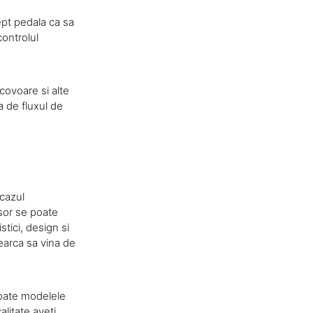
ept pedala ca sa
controlul
covoare si alte
ta de fluxul de
 cazul
usor se poate
tici, design si
cearca sa vina de
toate modelele
alitate aveti