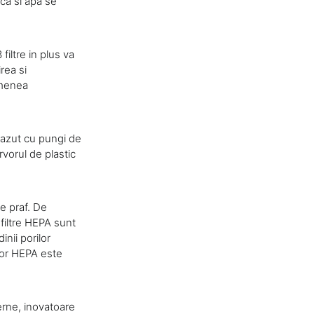
ca si apa se
iltre in plus va
rea si
emenea
vazut cu pungi de
rvorul de plastic
e praf. De
filtre HEPA sunt
inii porilor
elor HEPA este
erne, inovatoare