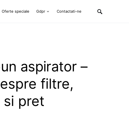
Oferte speciale
Gdpr
Contactati-ne
un aspirator –
espre filtre,
 si pret