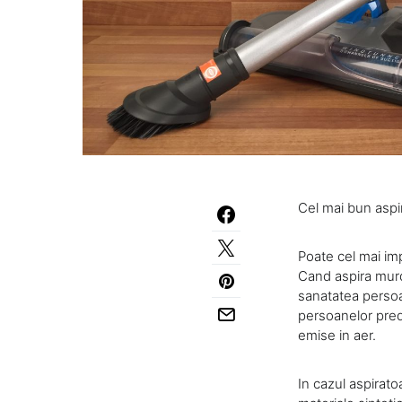
Cel mai bun aspir
Poate cel mai imp
Cand aspira murda
sanatatea persoan
persoanelor predi
emise in aer.
In cazul aspirato