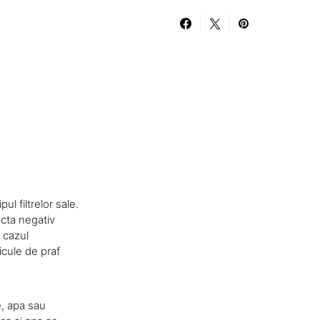
l filtrelor sale.
ecta negativ
 cazul
icule de praf
e, apa sau