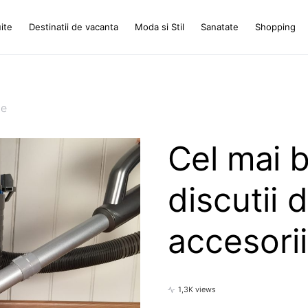
ite
Destinatii de vacanta
Moda si Stil
Sanatate
Shopping
le
Cel mai b
discutii d
accesorii
1,3K views