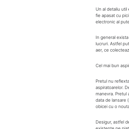
Un al detaliu uti
fie apasat cu pic
electronic al put
In general exist
lucruri. Astfel pu
aer, ce colectea
Cel mai bun aspir
Pretul nu reflexta
aspiratoarelor. 
manevra. Pretul a
data de lansare (
obicei cu o nouta
Desigur, astfel 
existente pe piat