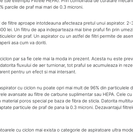
ice (de exemplu Filtrele HEPA). Prin combinatia de curatare mecani
 parcile de praf mai mari de 0.3 microni.
de filtre aproape intotdeauna afecteaza pretul unui aspirator. 2-3 f
00 lei. Un filtru de apa indeparteaza mai bine praful fin prin umezi
iculelor de praf. Un aspirator cu un astfel de filtri permite de as
perii asa cum va doriti.
 ciclon par sa fie cele mai la moda in prezent. Acesta nu este pre
 datorita fluxului de aer turnionar, tot praful se acumuleaza in reze
rent pentru un efect si mai intersant.
aspirator cu ciclon nu poate opri mai mult de 96% din particulele d
rele avansate au filtre de carbune suplimentar sau HEPA. Cele cu 
 material poros special pe baza de fibra de sticla. Datorita multitud
ptate particule de praf de pana la 0.3 microni. Dezavantajul filtr
atoarele cu ciclon mai exista o categorie de aspiratoare ultra mod