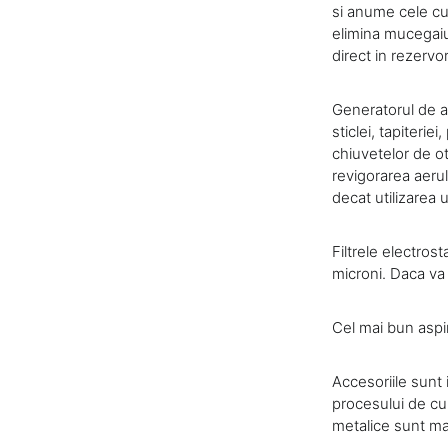
si anume cele cu
elimina mucegaiul
direct in rezervo
Generatorul de a
sticlei, tapiterie
chiuvetelor de ot
revigorarea aerul
decat utilizarea 
Filtrele electros
microni. Daca va 
Cel mai bun aspir
Accesoriile sunt 
procesului de cur
metalice sunt mai