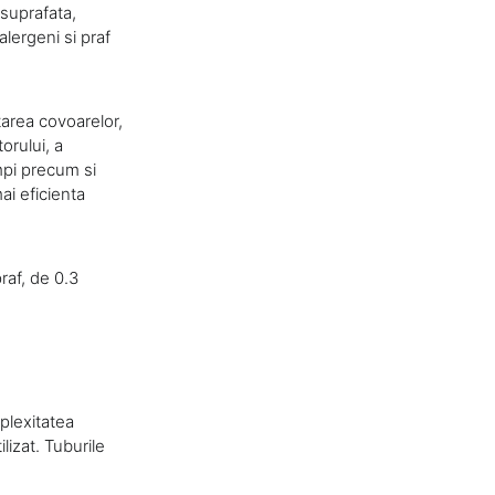
 suprafata,
lergeni si praf
area covoarelor,
torului, a
ampi precum si
ai eficienta
raf, de 0.3
mplexitatea
lizat. Tuburile