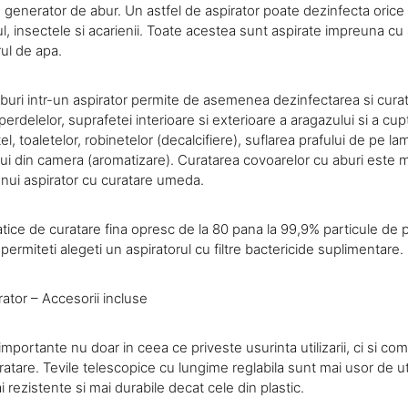
 generator de abur. Un astfel de aspirator poate dezinfecta orice
, insectele si acarienii. Toate acestea sunt aspirate impreuna cu a
rul de apa.
buri intr-un aspirator permite de asemenea dezinfectarea si curat
i, perdelelor, suprafetei interioare si exterioare a aragazului si a cup
el, toaletelor, robinetelor (decalcifiere), suflarea prafului de pe l
ui din camera (aromatizare). Curatarea covoarelor cu aburi este m
unui aspirator cu curatare umeda.
tatice de curatare fina opresc de la 80 pana la 99,9% particule de p
permiteti alegeti un aspiratorul cu filtre bactericide suplimentare.
ator – Accesorii incluse
importante nu doar in ceea ce priveste usurinta utilizarii, ci si co
atare. Tevile telescopice cu lungime reglabila sunt mai usor de uti
 rezistente si mai durabile decat cele din plastic.