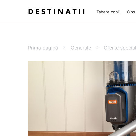
DESTINATII
Tabere copii
Circu
Prima pagină
Generale
Oferte specia