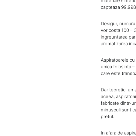
materiale sintet
capteaza 99.998%
Desigur, numarul 
vor costa 100 – 3
ingreuntarea part
aromatizarea inca
Aspiratoarele cu
unica folosinta –
care este transpa
Dar teoretic, un 
aceea, aspiratoa
fabricate dintr-un
minusculi sunt ca
pretul.
In afara de aspir