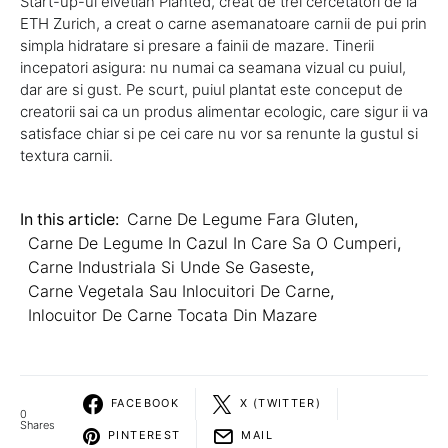
Start-up-ul elvetian Planted, creat de trei cercetatori de la
ETH Zurich, a creat o carne asemanatoare carnii de pui prin
simpla hidratare si presare a fainii de mazare. Tinerii
incepatori asigura: nu numai ca seamana vizual cu puiul,
dar are si gust. Pe scurt, puiul plantat este conceput de
creatorii sai ca un produs alimentar ecologic, care sigur ii va
satisface chiar si pe cei care nu vor sa renunte la gustul si
textura carnii.
In this article:
Carne De Legume Fara Gluten
,
Carne De Legume In Cazul In Care Sa O Cumperi
,
Carne Industriala Si Unde Se Gaseste
,
Carne Vegetala Sau Inlocuitori De Carne
,
Inlocuitor De Carne Tocata Din Mazare
FACEBOOK
X (TWITTER)
0
Shares
PINTEREST
MAIL