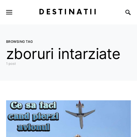
DESTINATII
BROWSING TAG
zboruri intarziate
1 post