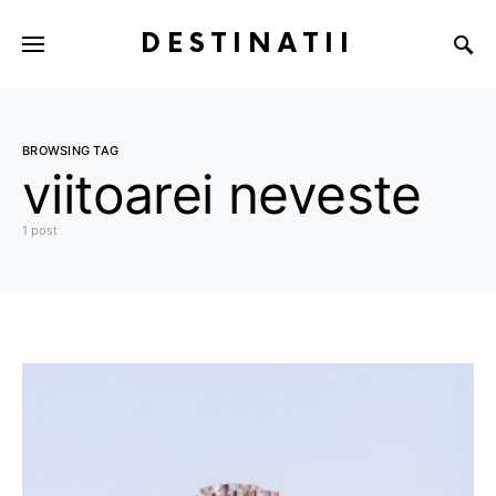
DESTINATII
BROWSING TAG
viitoarei neveste
1 post