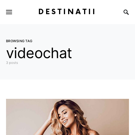
DESTINATII
BROWSING TAG
videochat
3 posts