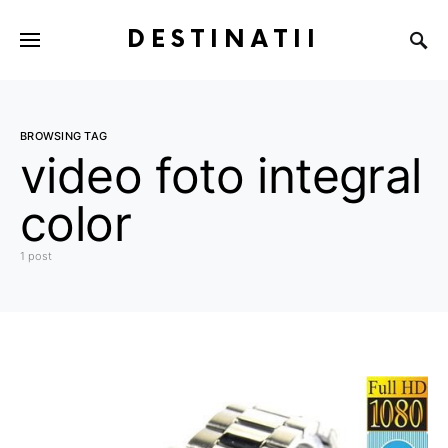
DESTINATII
BROWSING TAG
video foto integral
color
1 post