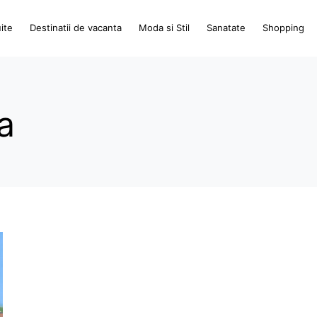
ite
Destinatii de vacanta
Moda si Stil
Sanatate
Shopping
a