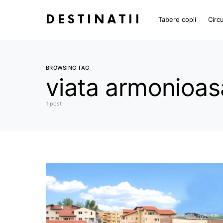
DESTINATII
Tabere copii
Circu
BROWSING TAG
viata armonioas
1 post