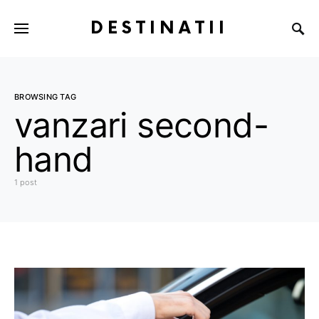
DESTINATII
BROWSING TAG
vanzari second-
hand
1 post