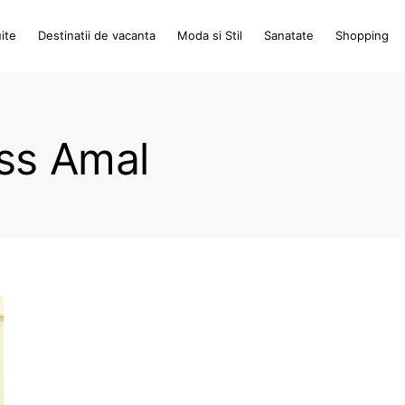
ite
Destinatii de vacanta
Moda si Stil
Sanatate
Shopping
ss Amal