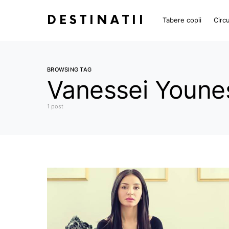
DESTINATII
Tabere copii
Circu
BROWSING TAG
Vanessei Youne
1 post