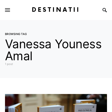
DESTINATII
BROWSING TAG
Vanessa Youness
Amal
1 post