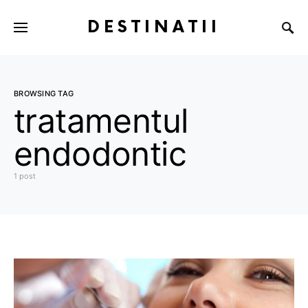
DESTINATII
BROWSING TAG
tratamentul
endodontic
1 post