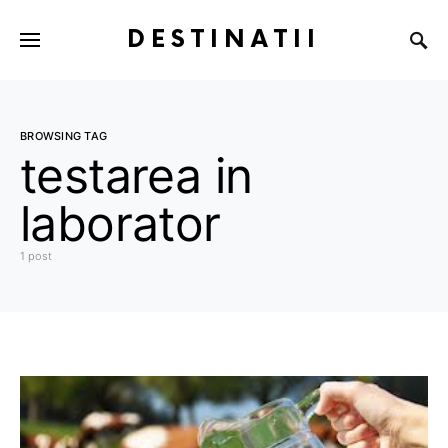
DESTINATII
BROWSING TAG
testarea in
laborator
1 post