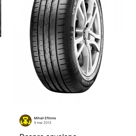
Mihail Eftimie
9 mai 2013