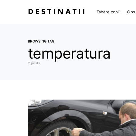
DESTINATII
Tabere copii
Circu
BROWSING TAG
temperatura
2 posts