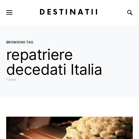
DESTINATII
BROWSING TAG
repatriere
decedati Italia
1 post