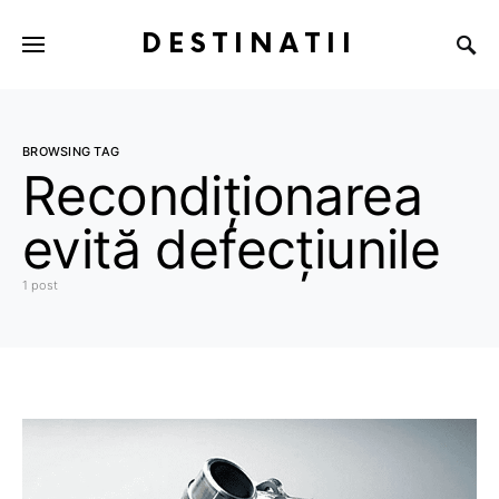
DESTINATII
BROWSING TAG
Recondiționarea
evită defecțiunile
1 post