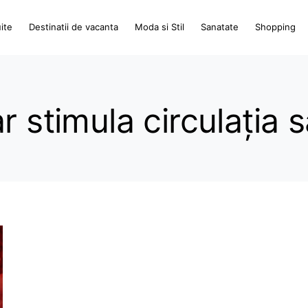
ite
Destinatii de vacanta
Moda si Stil
Sanatate
Shopping
r stimula circulația 