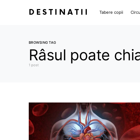
DESTINATII
Tabere copii
Circu
BROWSING TAG
Râsul poate chia
1 post