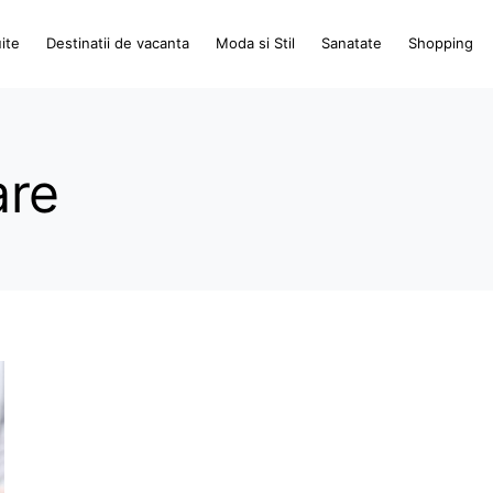
ite
Destinatii de vacanta
Moda si Stil
Sanatate
Shopping
are