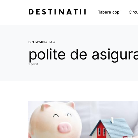
DESTINATII
Tabere copii
Circu
BROWSING TAG
polite de asigur
1 post