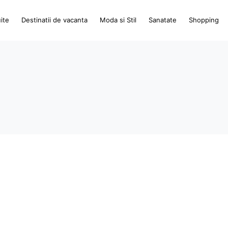
ite
Destinatii de vacanta
Moda si Stil
Sanatate
Shopping