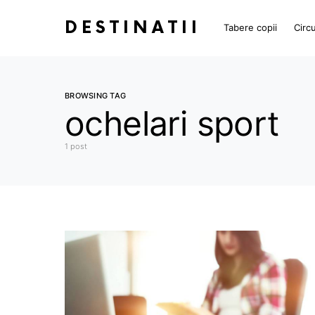
DESTINATII
Tabere copii
Circu
BROWSING TAG
ochelari sport
1 post