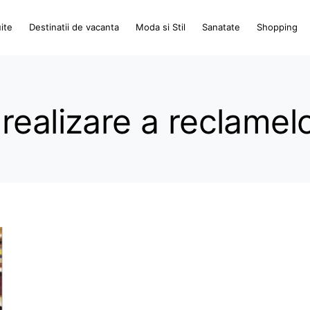
ite
Destinatii de vacanta
Moda si Stil
Sanatate
Shopping
realizare a reclamel