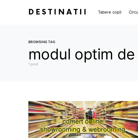
DESTINATII
Tabere copii
Circu
BROWSING TAG
modul optim de 
1 post