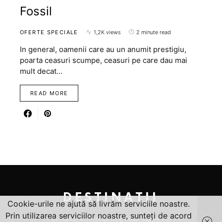
Fossil
OFERTE SPECIALE
1,2K views
2 minute read
In general, oamenii care au un anumit prestigiu,
poarta ceasuri scumpe, ceasuri pe care dau mai
mult decat…
READ MORE
DESTINATII
Cookie-urile ne ajută să livrăm serviciile noastre.
Prin utilizarea serviciilor noastre, sunteți de acord
Designed & Developed by
Code Supply Co.