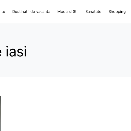
ite
Destinatii de vacanta
Moda si Stil
Sanatate
Shopping
 iasi