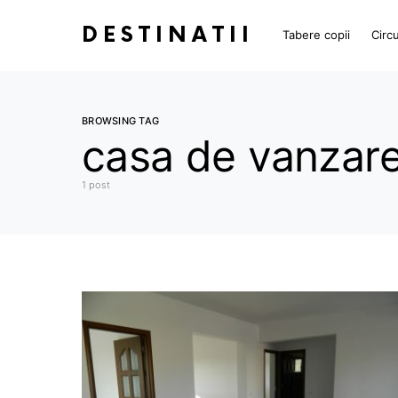
DESTINATII
Tabere copii
Circu
BROWSING TAG
casa de vanzare
1 post