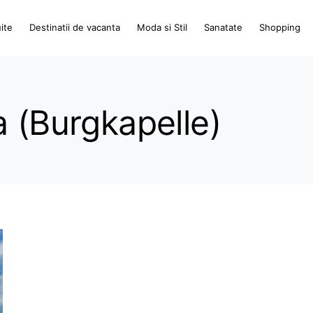
ite
Destinatii de vacanta
Moda si Stil
Sanatate
Shopping
a (Burgkapelle)