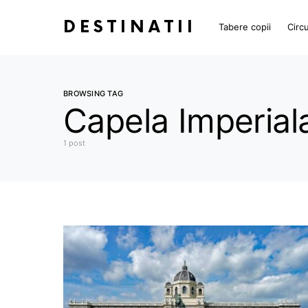
DESTINATII
Tabere copii
Circu
BROWSING TAG
Capela Imperial
1 post