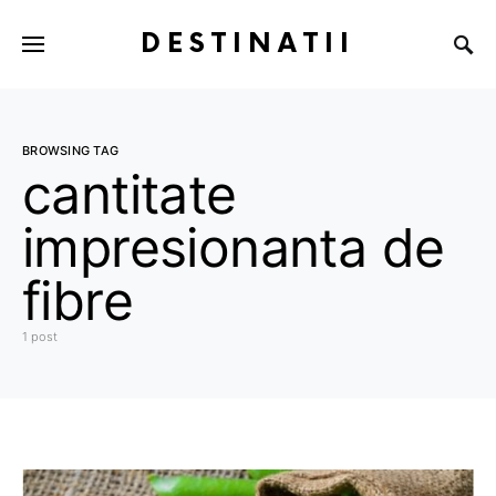
DESTINATII
BROWSING TAG
cantitate
impresionanta de
fibre
1 post