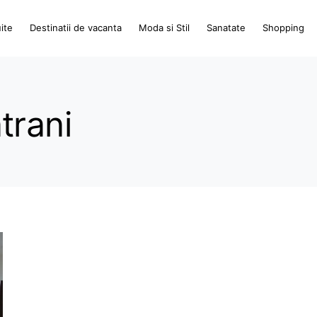
ite
Destinatii de vacanta
Moda si Stil
Sanatate
Shopping
trani