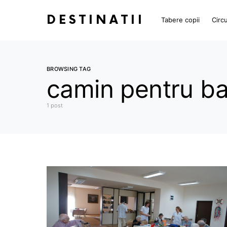
DESTINATII
Tabere copii
Circu
BROWSING TAG
camin pentru ba
1 post