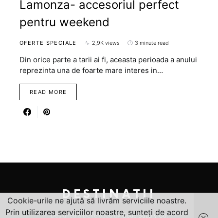
Lamonza- accesoriul perfect
pentru weekend
OFERTE SPECIALE
2,9K views
3 minute read
Din orice parte a tarii ai fi, aceasta perioada a anului
reprezinta una de foarte mare interes in…
READ MORE
DESTINATII
Cookie-urile ne ajută să livrăm serviciile noastre.
Prin utilizarea serviciilor noastre, sunteți de acord
Designed & Developed by
Code Supply Co.