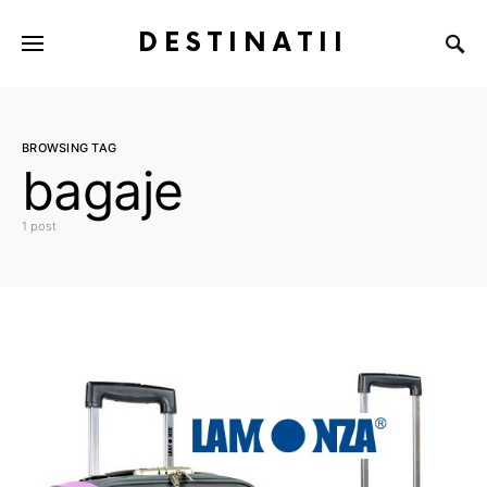
DESTINATII
BROWSING TAG
bagaje
1 post