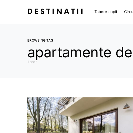
DESTINATII
Tabere copii
Circu
BROWSING TAG
apartamente de 
1 post