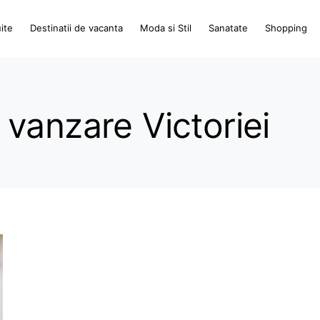
ite
Destinatii de vacanta
Moda si Stil
Sanatate
Shopping
vanzare Victoriei