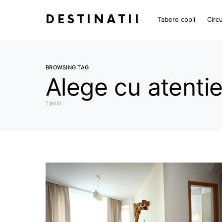
DESTINATII
Tabere copii
Circu
BROWSING TAG
Alege cu atenti
1 post