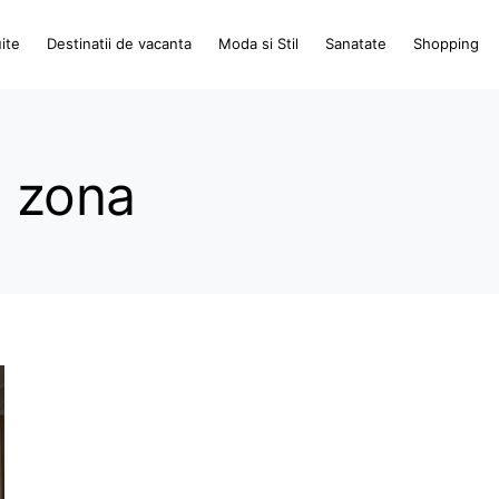
ite
Destinatii de vacanta
Moda si Stil
Sanatate
Shopping
e zona