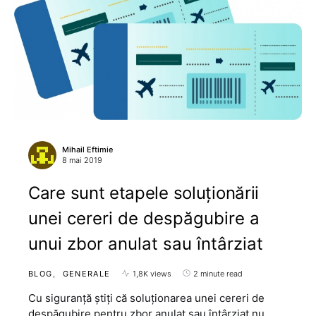
Mihail Eftimie
8 mai 2019
Care sunt etapele soluționării
unei cereri de despăgubire a
unui zbor anulat sau întârziat
BLOG
GENERALE
1,8K views
2 minute read
Cu siguranță știți că soluționarea unei cereri de
despăgubire pentru zbor anulat sau întârziat nu