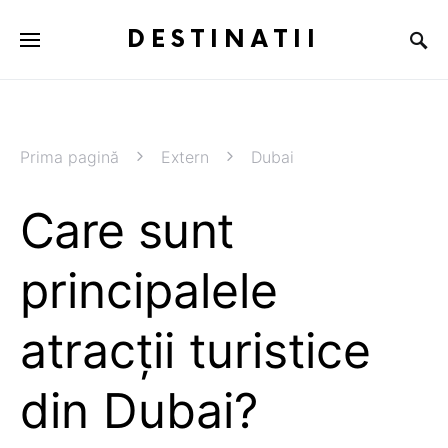
DESTINATII
Prima pagină
Extern
Dubai
Care sunt
principalele
atracții turistice
din Dubai?