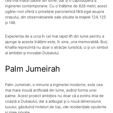
cea mai înaltă clădire din lume, dar și o capodoperă a
ingineriei contemporane. Cu o înălțime de 828 metri, acest
zgârie-nori oferă o priveliște panoramică fără egal asupra
orașului, din observatoarele sale situate la etajele 124, 125
și 148.
Experiența de a urca în cel mai rapid lift din lume pentru a
ajunge la aceste înălțimi este, în sine, una memorabilă. Burj
Khalifa reprezintă nu doar o atracție turistică, ci și un simbol
al ambiției și inovației Dubaiului.
Palm Jumeirah
Palm Jumeirah, o minune a ingineriei moderne, este cea
mai mare insulă artificială din lume, având forma unei
palme. Acest proiect ambițios nu doar că a extins linia de
coastă a Dubaiului, dar a adăugat și o nouă dimensiune
luxului, găzduind hoteluri de top, vile rezidențiale opulente
și plaje private.