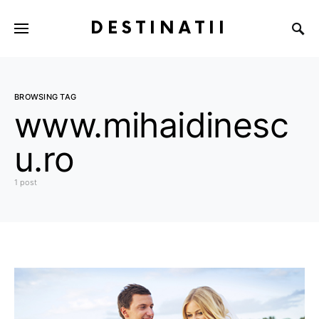
DESTINATII
BROWSING TAG
www.mihaidinesc
u.ro
1 post