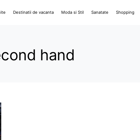
ite
Destinatii de vacanta
Moda si Stil
Sanatate
Shopping
second hand