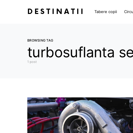
DESTINATII
Tabere copii
Circu
BROWSING TAG
turbosuflanta 
1 post