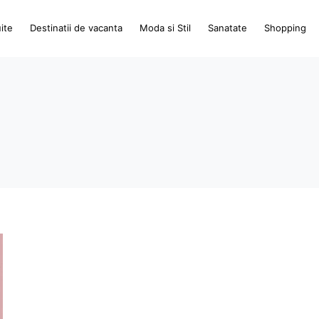
ite
Destinatii de vacanta
Moda si Stil
Sanatate
Shopping