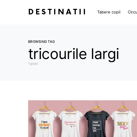
DESTINATII
Tabere copii
Circu
BROWSING TAG
tricourile largi
1 post