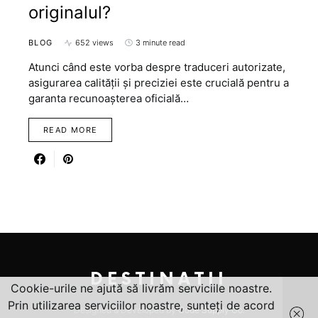
originalul?
BLOG
652 views
3 minute read
Atunci când este vorba despre traduceri autorizate,
asigurarea calității și preciziei este crucială pentru a
garanta recunoașterea oficială…
READ MORE
DESTINATII
Cookie-urile ne ajută să livrăm serviciile noastre.
Prin utilizarea serviciilor noastre, sunteți de acord
Designed & Developed by
Code Supply Co.