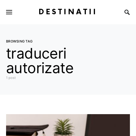
DESTINATII
BROWSING TAG
traduceri
autorizate
1 post