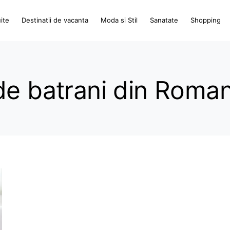
ite
Destinatii de vacanta
Moda si Stil
Sanatate
Shopping
de batrani din Roman