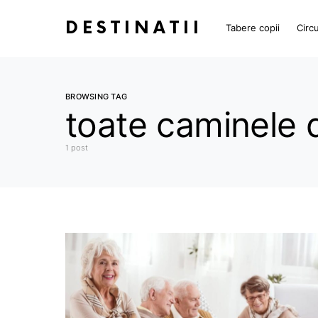
DESTINATII
Tabere copii
Circu
BROWSING TAG
toate caminele 
1 post