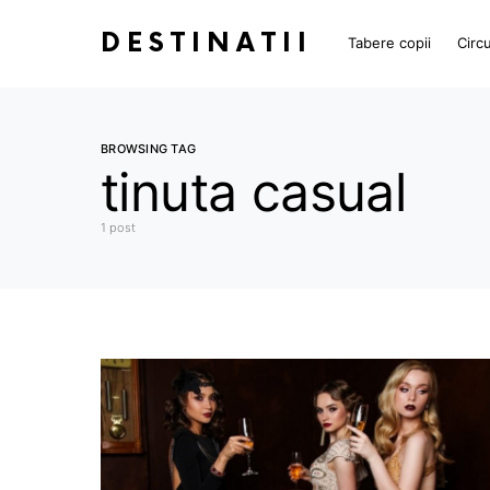
DESTINATII
Tabere copii
Circu
BROWSING TAG
tinuta casual
1 post