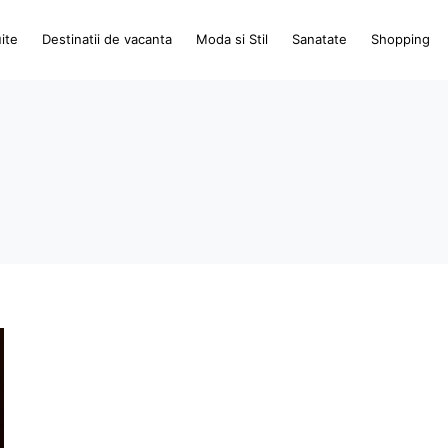
ite
Destinatii de vacanta
Moda si Stil
Sanatate
Shopping