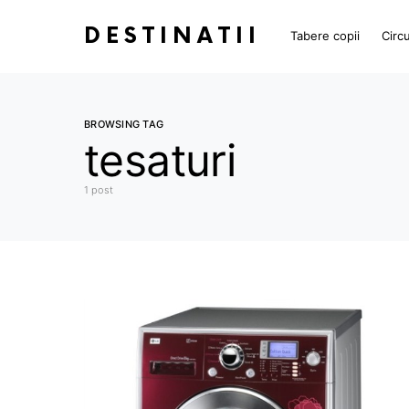
DESTINATII
Tabere copii
Circu
BROWSING TAG
tesaturi
1 post