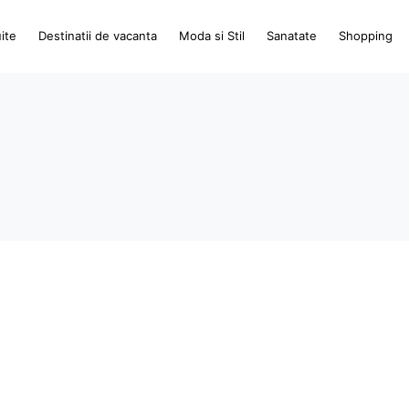
ite
Destinatii de vacanta
Moda si Stil
Sanatate
Shopping