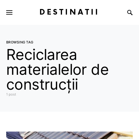
DESTINATII
BROWSING TAG
Reciclarea
materialelor de
construcții
1 post