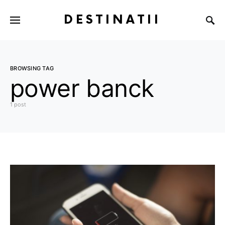
DESTINATII
BROWSING TAG
power banck
1 post