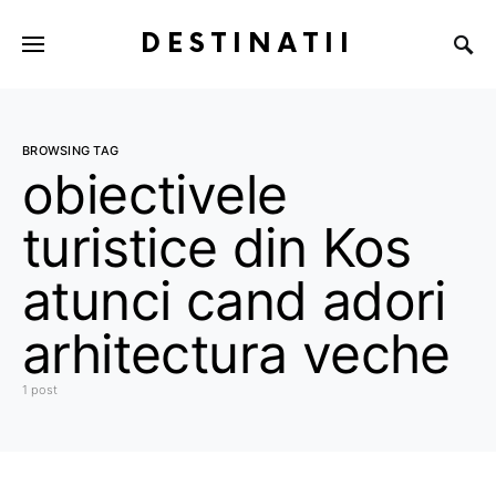
DESTINATII
BROWSING TAG
obiectivele
turistice din Kos
atunci cand adori
arhitectura veche
1 post