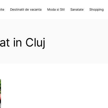
ite
Destinatii de vacanta
Moda si Stil
Sanatate
Shopping
at in Cluj