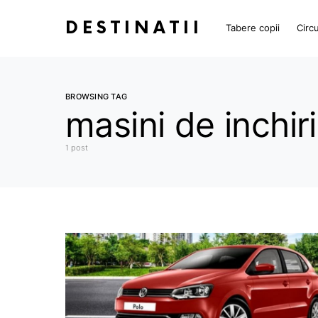
DESTINATII
Tabere copii
Circu
BROWSING TAG
masini de inchiri
1 post