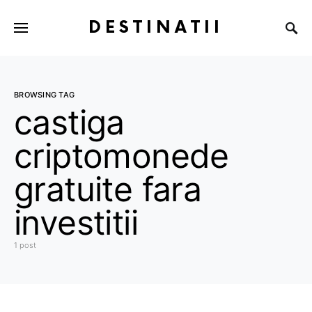
DESTINATII
BROWSING TAG
castiga
criptomonede
gratuite fara
investitii
1 post