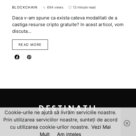
BLOCKCHAIN
694 views
13 minute read
Daca v-am spune ca exista cateva modalitati de a
castiga resurse cripto gratuite? In acest articol, vom
discuta…
READ MORE
DESTINATII
Cookie-urile ne ajută să livrăm serviciile noastre.
Prin utilizarea serviciilor noastre, sunteți de acord
Designed & Developed by
Code Supply Co.
cu utilizarea cookie-urilor noastre.
Vezi Mai
Mult
Am inteles