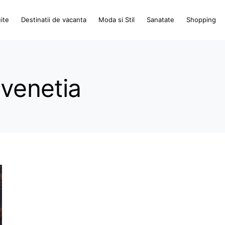
ite
Destinatii de vacanta
Moda si Stil
Sanatate
Shopping
 venetia