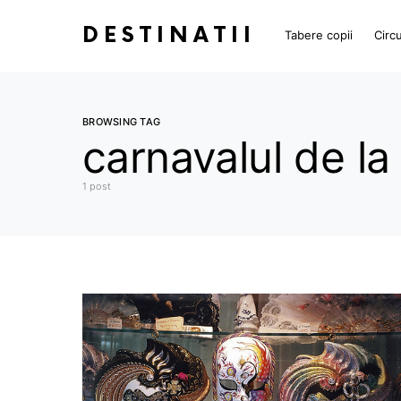
DESTINATII
Tabere copii
Circu
BROWSING TAG
carnavalul de la
1 post