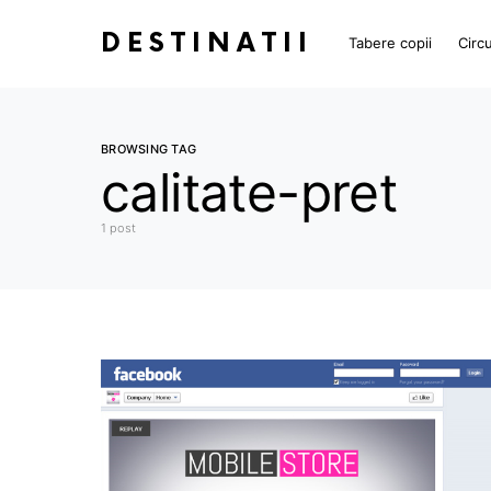
DESTINATII
Tabere copii
Circu
BROWSING TAG
calitate-pret
1 post