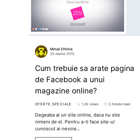
Mihail Eftimie
25 martie 2015
Cum trebuie sa arate pagina
de Facebook a unui
magazine online?
OFERTE SPECIALE
1,2K views
2 minute read
Degeaba ai un site online, daca nu stie
nimeni de el. Pentru a-ti face site-ul
cunoscut ai nevoie…