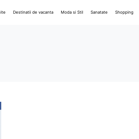
ite
Destinatii de vacanta
Moda si Stil
Sanatate
Shopping