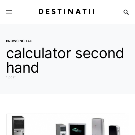
DESTINATII
BROWSING TAG
calculator second
hand
1 post