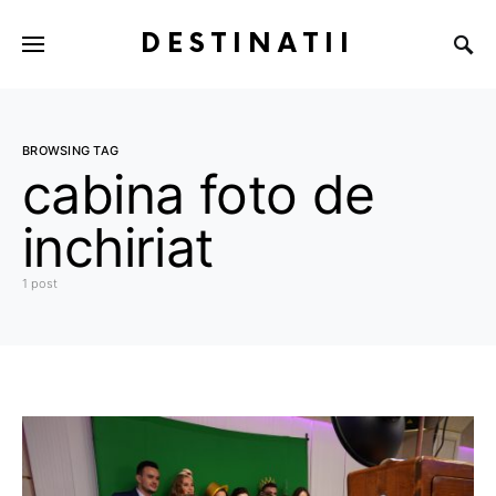
DESTINATII
BROWSING TAG
cabina foto de
inchiriat
1 post