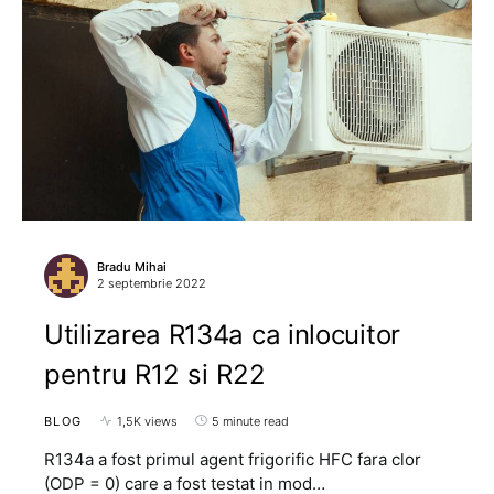
Bradu Mihai
2 septembrie 2022
Utilizarea R134a ca inlocuitor
pentru R12 si R22
BLOG
1,5K views
5 minute read
R134a a fost primul agent frigorific HFC fara clor
(ODP = 0) care a fost testat in mod…